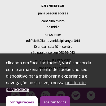
para empresas
para pesquisadores
conselho mirim
na mídia
newsletter
edifício itália - avenida ipiranga, 344
10 andar, sala 101 - centro
são paulo - sp cep 01046-010
whatsapp: 11 2797-7585
clicando em "aceitar todos", você concorda
ola@lellolab.com.br
com o armazenamento de cookies no seu
dispositivo para melhorar a experiência e
navegação no site. veja nossa
política de
privacidade
configurações
aceitar todos