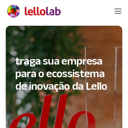
Skip
to
content
networking e espaço
traga sua empresa
para prototipação
para o ecossistema
de inovação da Lello