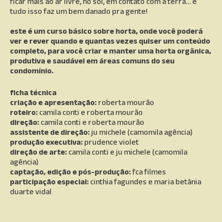
ficar mais ao ar livre, no sol, em contato com a terra… e
tudo isso faz um bem danado pra gente!
este é um curso básico sobre horta, onde você poderá
ver e rever quando e quantas vezes quiser um conteúdo
completo, para você criar e manter uma horta orgânica,
produtiva e saudável em áreas comuns do seu
condomínio.
ficha técnica
criação e apresentação:
roberta mourão
roteiro:
camila conti e roberta mourão
direção:
camila conti e roberta mourão
assistente de direção:
ju michele (camomila agência)
produção executiva:
prudence violet
direção de arte:
camila conti e ju michele (camomila
agência)
captação, edição e pós-produção:
fca filmes
participação especial:
cinthia fagundes e maria betânia
duarte vidal